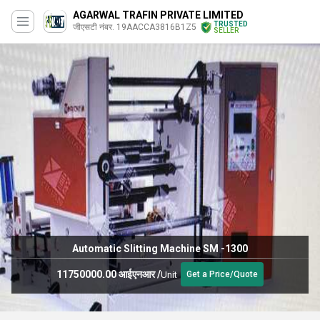
AGARWAL TRAFIN PRIVATE LIMITED
TRUSTED
जीएसटी नंबर. 19AACCA3816B1Z5
SELLER
Automatic Slitting Machine SM -1300
11750000.00 आईएनआर
/
Unit
Get a Price/Quote