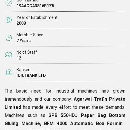
GST Number
विनिर्देशों के अनुसार चेक किया जाए और फिर दुनिया भर के ग्राहकों को
19AACCA3816B1Z5
वितरित किया जाए। इसके अलावा,
एसपीबी मशीनरी
हमारा अपना ब्रांड है
Year of Establishment
जिसके तहत हम अपने सामानों की मार्केटिंग करते हैं।
2008
Member Since
7 Years
No of Staff
12
Bankers
ICICI BANK LTD
The basic need for industrial machines has grown
tremendously and our company,
Agarwal Trafin Private
Limited
has made every effort to meet these demands.
Machines such as
SPB 550HDJ Paper Bag Bottom
Gluing Machine, BFM 4000 Automatic Box Forming