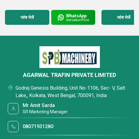
WhatsApp
जांच भेजें
जांच भेजें
Get Latest Price
AGARWAL TRAFIN PRIVATE LIMITED
Godrej Genesis Building, Unit No-1106, Sec- V, Salt
Lake,, Kolkata, West Bengal, 700091, India
Mr Amit Sarda
SR Marketing Manager
08071931280