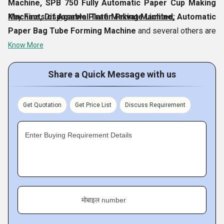
Machine, SPB 750 Fully Automatic Paper Cup Making
Machine, Disposable Plate Making Machine, Automatic
Key Facts of Agarwal Trafin Private Limited:
Paper Bag Tube Forming Machine
and several others are
covered in our highly effective range and we sell them at
Know More
genuine prices. We have an excellently-built facility located
in
Kolkata, West Bengal, India
, where we use high-end
Share a Quick Message with us
machinery & equipment to manufacture such optimally
performing machines to many different clients in the local
Get Quotation
Get Price List
Discuss Requirement
as well as in the international markets.
Enter Buying Requirement Details
मोबाइल number