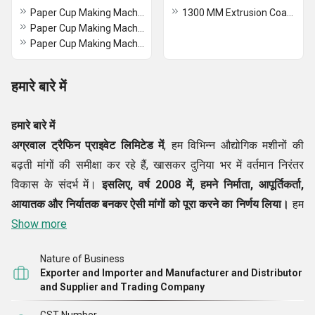
Paper Cup Making Machine -SPB 1800
1300 MM Extrusion Coating Machine
Paper Cup Making Machine - SPB 900
Paper Cup Making Machine SPB 1000
हमारे बारे में
हमारे बारे में
अग्रवाल ट्रैफिन प्राइवेट लिमिटेड में
, हम विभिन्न औद्योगिक मशीनों की
बढ़ती मांगों की समीक्षा कर रहे हैं, खासकर दुनिया भर में वर्तमान निरंतर
विकास के संदर्भ में।
इसलिए, वर्ष
2008
में, हमने
निर्माता
,
आपूर्तिकर्ता
,
आयातक
और निर्यातक बनकर ऐसी मांगों को पूरा करने का निर्णय लिया।
हम
एक उत्कृष्ट मशीन लाइन का निर्माण कर रहे हैं, जिसमें
Show more
हैवी ड्यूटी पेपर कप
मेकिंग मशीन, बीएफएम 2000 हीट सील बॉक्स मेकिंग मशीन, ऑटोमैटिक
Nature of Business
पेपर बैग मशीन स्क्वायर बॉटम, एसपीबी 900 पेपर बाउल मेकिंग मशीन,
Exporter and Importer and Manufacturer and Distributor
पीपीएम 300 ऑटोमैटिक पेपर ट्रे मेकिंग मशीन
आदि शामिल हैं। उत्पादन के
and Supplier and Trading Company
बाद, हम सुनिश्चित करते हैं कि सभी मशीनों को उच्चतम गुणवत्ता वाले