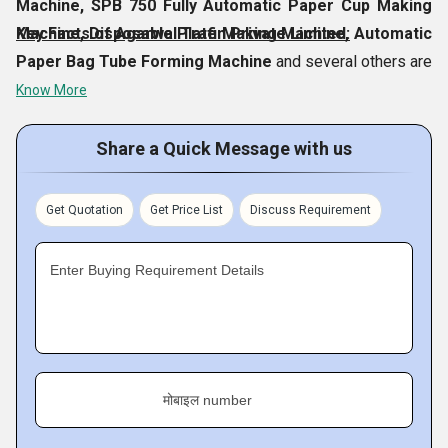
Machine, SPB 750 Fully Automatic Paper Cup Making
Machine, Disposable Plate Making Machine, Automatic
Key Facts of Agarwal Trafin Private Limited:
Paper Bag Tube Forming Machine
and several others are
covered in our highly effective range and we sell them at
Know More
genuine prices. We have an excellently-built facility located
in
Kolkata, West Bengal, India
, where we use high-end
Share a Quick Message with us
machinery & equipment to manufacture such optimally
performing machines to many different clients in the local
Get Quotation
Get Price List
Discuss Requirement
as well as in the international markets.
Enter Buying Requirement Details
मोबाइल number