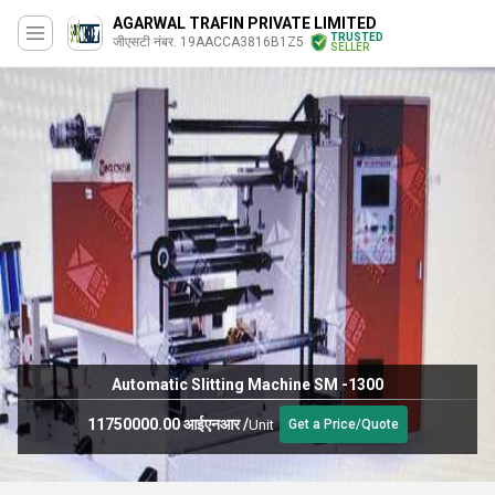
AGARWAL TRAFIN PRIVATE LIMITED
TRUSTED
जीएसटी नंबर. 19AACCA3816B1Z5
SELLER
Automatic Slitting Machine SM -1300
11750000.00 आईएनआर
/
Unit
Get a Price/Quote