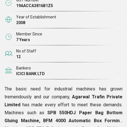
GST Number
विनिर्देशों के अनुसार चेक किया जाए और फिर दुनिया भर के ग्राहकों को
19AACCA3816B1Z5
वितरित किया जाए। इसके अलावा,
एसपीबी मशीनरी
हमारा अपना ब्रांड है
Year of Establishment
जिसके तहत हम अपने सामानों की मार्केटिंग करते हैं।
2008
Member Since
7 Years
No of Staff
12
Bankers
ICICI BANK LTD
The basic need for industrial machines has grown
tremendously and our company,
Agarwal Trafin Private
Limited
has made every effort to meet these demands.
Machines such as
SPB 550HDJ Paper Bag Bottom
Gluing Machine, BFM 4000 Automatic Box Forming