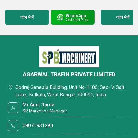
WhatsApp
जांच भेजें
जांच भेजें
Get Latest Price
AGARWAL TRAFIN PRIVATE LIMITED
Godrej Genesis Building, Unit No-1106, Sec- V, Salt
Lake,, Kolkata, West Bengal, 700091, India
Mr Amit Sarda
SR Marketing Manager
08071931280