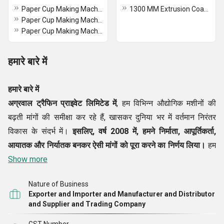
Paper Cup Making Machine -SPB 1800
1300 MM Extrusion Coating Machine
Paper Cup Making Machine - SPB 900
Paper Cup Making Machine SPB 1000
हमारे बारे में
हमारे बारे में
अग्रवाल ट्रैफिन प्राइवेट लिमिटेड में
, हम विभिन्न औद्योगिक मशीनों की
बढ़ती मांगों की समीक्षा कर रहे हैं, खासकर दुनिया भर में वर्तमान निरंतर
विकास के संदर्भ में।
इसलिए, वर्ष
2008
में, हमने
निर्माता
,
आपूर्तिकर्ता
,
आयातक
और निर्यातक बनकर ऐसी मांगों को पूरा करने का निर्णय लिया।
हम
एक उत्कृष्ट मशीन लाइन का निर्माण कर रहे हैं, जिसमें
Show more
हैवी ड्यूटी पेपर कप
मेकिंग मशीन, बीएफएम 2000 हीट सील बॉक्स मेकिंग मशीन, ऑटोमैटिक
Nature of Business
पेपर बैग मशीन स्क्वायर बॉटम, एसपीबी 900 पेपर बाउल मेकिंग मशीन,
Exporter and Importer and Manufacturer and Distributor
पीपीएम 300 ऑटोमैटिक पेपर ट्रे मेकिंग मशीन
आदि शामिल हैं। उत्पादन के
and Supplier and Trading Company
बाद, हम सुनिश्चित करते हैं कि सभी मशीनों को उच्चतम गुणवत्ता वाले