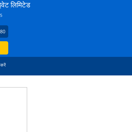
इवेट लिमिटेड
Z5
280
 करें