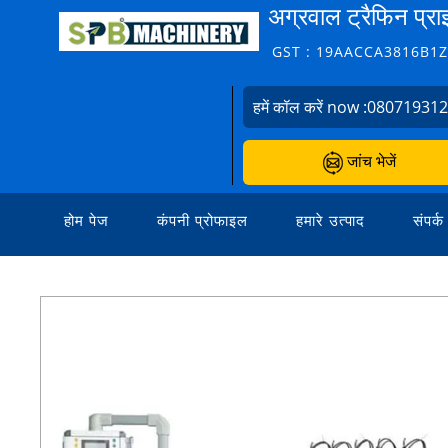
अग्रवाल ट्रैफिन प्रा
GST : 19AACCA3816B1
हमें कॉल करें now :
08071931
जांच भेजें
होम पेज
कंपनी प्रोफाइल
हमारे उत्पाद
संपर्क