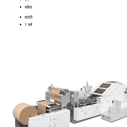
सफ़ेद
वारंटी
1 वर्ष