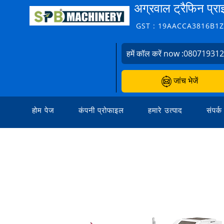
अग्रवाल ट्रैफिन प्रा
GST : 19AACCA3816B1
हमें कॉल करें now :
08071931
जांच भेजें
होम पेज
कंपनी प्रोफाइल
हमारे उत्पाद
संपर्क