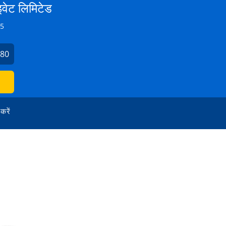
इवेट लिमिटेड
Z5
280
 करें